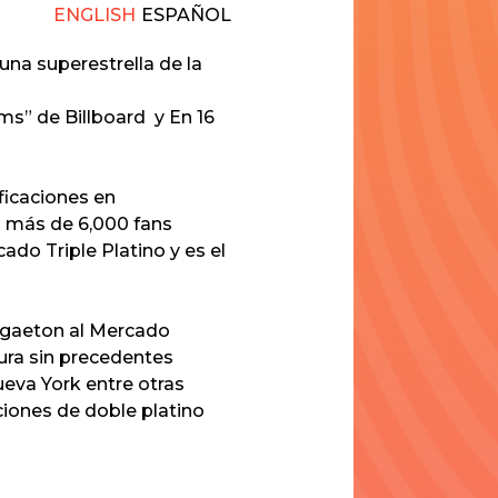
ENGLISH
ESPAÑOL
 una superestrella de la
s
ums”
de
Billboard
y En 16
ficaciones en
n más de 6,000 fans
ado Triple Platino y es el
ggaeton al Mercado
tura sin precedentes
eva York entre otras
ciones de doble platino