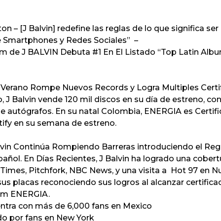
 – [J Balvin] redefine las reglas de lo que significa ser
de Smartphones y Redes Sociales”
–
The New York Time
m de J BALVIN Debuta #1 En El Listado
“Top Latin Alb
Verano Rompe Nuevos Records y Logra Multiples Certi
 J Balvin vende 120 mil discos en su día de estreno, co
e autógrafos. En su natal Colombia, ENERGIA es Certific
tify en su semana de estreno.
lvin Continúa Rompiendo Barreras introduciendo el Re
añol. En Días Recientes, J Balvin ha logrado una cober
Times, Pitchfork, NBC News,
y una visita a
Hot 97
en Nu
sus placas reconociendo sus logros al alcanzar certifica
bum
ENERGIA.
entra con más de 6,000 fans en Mexico
do por fans en New York