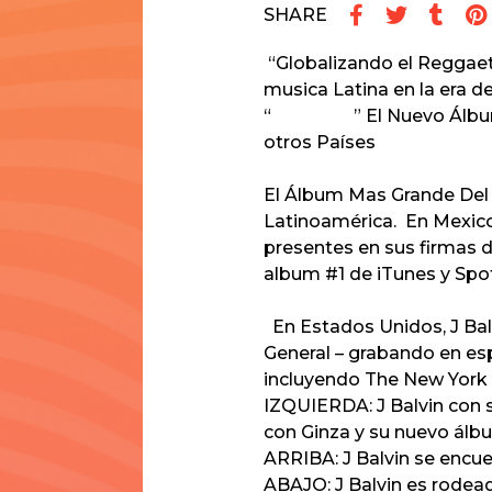
SHARE
“Globalizando el Reggaeton
musica Latina en la era 
“
ENERGIA
”
El Nuevo Álbu
otros Países
El Álbum Mas Grande Del 
Latinoamérica. En Mexico,
presentes en sus firmas d
album #1 de iTunes y Spo
En Estados Unidos, J Ba
General – grabando en esp
incluyendo
The New York 
IZQUIERDA:
J Balvin con 
con
Ginza
y su nuevo ál
ARRIBA:
J Balvin se encu
ABAJO:
J Balvin es rodea