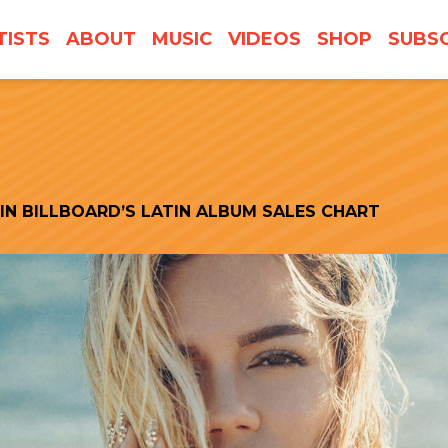
TISTS
ABOUT
MUSIC
VIDEOS
SHOP
SUBSC
 IN BILLBOARD’S LATIN ALBUM SALES CHART