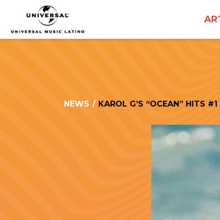
UNIVERSAL
AR
MUSICA
NEWS
/
KAROL G’S “OCEAN” HITS #1