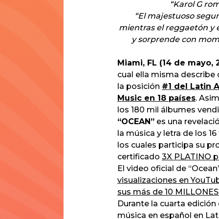
“Karol G ro
“El majestuoso seg
mientras el reggaetón y e
y sorprende con mom
Miami, FL (14 de mayo, 
cual ella misma describ
la posición
#1 del Latin 
Music en 18 países
. Asim
los 180 mil álbumes vend
“OCEAN”
es una revelaci
la música y letra de los 
los cuales participa su p
certificado
3X PLATINO po
El video oficial de “Ocea
visualizaciones en YouTu
sus más de 10 MILLONES d
Durante la cuarta edición
música en español en Lati