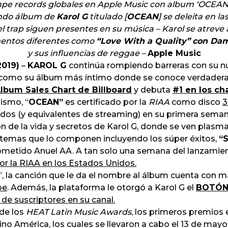
mpe records globales en Apple Music con album ‘OCEAN
undo álbum de
Karol G
titulado [
OCEAN
] se deleita en l
l trap siguen presentes en su música – Karol se atreve
entos diferentes como
“Love With a Quality”
con Dam
y sus influencias de reggae –
Apple Music
2019)
–
KAROL G
continúa rompiendo barreras con su 
e como su álbum más íntimo donde se conoce verdadera
Album Sales Chart de Billboard
y debuta
#1 en los ch
ismo, “
OCEAN”
es certificado por la
RIAA
como disco
3
idos (y equivalentes de streaming) en su primera sema
ón de la vida y secretos de Karol G, donde se ven plasm
16 temas que lo componen incluyendo los súper éxitos,
“
rometido Anuel AA. A tan solo una semana del lanzamien
r la RIAA en los Estados Unidos.
n”, la canción que le da el nombre al álbum cuenta con 
be
. Además, la plataforma le otorgó a Karol G el
BOTÓN
e suscriptores en su canal.
 de los
HEAT Latin Music Awards
, los primeros premios 
no América, los cuales se llevaron a cabo el 13 de mayo