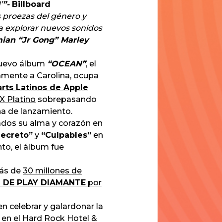
’
”-
Billboard
as proezas del género y
 a explorar nuevos sonidos
ian “Jr Gong” Marley
nuevo álbum
“OCEAN”
, el
mente a Carolina, ocupa
arts Latinos de Apple
X Platino
sobrepasando
na de lanzamiento.
ados su alma y corazón en
Secreto”
y
“Culpables”
en
to, el álbum fue
más de
30 millones de
 DE PLAY DIAMANTE
por
en celebrar y galardonar la
 en el Hard Rock Hotel &