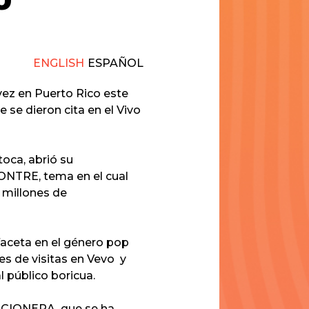
U
ENGLISH
ESPAÑOL
 vez en Puerto Rico este
se dieron cita en el Vivo
oca, abrió su
CONTRE
, tema en el cual
 millones de
faceta en el género pop
es de visitas en Vevo y
 público boricua.
ICIONERA
, que se ha