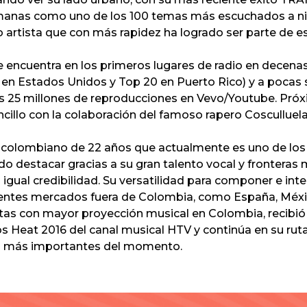
anas como uno de los 100 temas más escuchados a nive
 artista que con más rapidez ha logrado ser parte de est
encuentra en los primeros lugares de radio en decenas
d en Estados Unidos y Top 20 en Puerto Rico) y a poca
os 25 millones de reproducciones en Vevo/Youtube. P
encillo con la colaboración del famoso rapero Cosculluela,
 colombiano de 22 años que actualmente es uno de los
o destacar gracias a su gran talento vocal y fronteras 
igual credibilidad. Su versatilidad para componer e inte
erentes mercados fuera de Colombia, como España, Méxi
stas con mayor proyección musical en Colombia, recibió
s Heat 2016 del canal musical HTV y continúa en su ru
nos más importantes del momento.