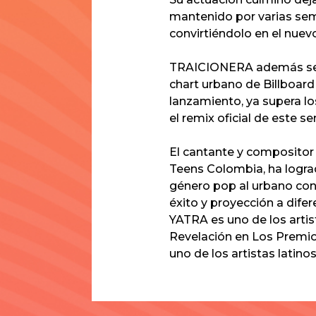
mantenido por varias sem
convirtiéndolo en el nuevo
TRAICIONERA
además se 
chart urbano de Billboar
lanzamiento, ya supera l
el remix oficial de este s
El cantante y compositor
Teens Colombia, ha lograd
género pop al urbano con 
éxito y proyección a dif
YATRA
es uno de los arti
Revelación en Los Premio
uno de los artistas lati