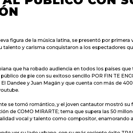
 AL PÚBLICO CON S
IÓN
ueva figura de la música latina, se presentó por primera
 talento y carisma conquistaron a los espectadores que 
ana que ha robado audiencia en todos los países que t
público de pie con su exitoso sencillo
POR FIN TE EN
 y El Dandee y Juan Magán y que cuenta con más de 400
youtube.
te se tornó romántico, y el joven cantautor mostró su 
ción de
COMO MIRARTE
; tema que supera las 50 millon
calidad vocal y talento como compositor, enamorando al
ando ver su lado urbano, con su más reciente éxito
TRA