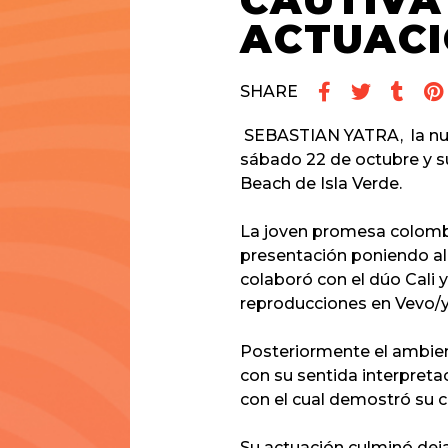
CAUTIVA
ACTUAC
SHARE
SEBASTIAN YATRA
, la n
sábado 22 de octubre y su
Beach de Isla Verde.
La joven promesa colombi
presentación poniendo al 
colaboró con el dúo Cali
reproducciones en Vevo/
Posteriormente el ambien
con su sentida interpreta
con el cual demostró su 
Su actuación culminó dej